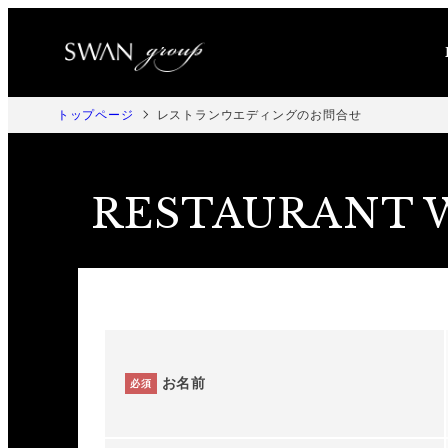
メ
イ
ン
コ
トップページ
レストランウエディングのお問合せ
ン
テ
RESTAURANT 
ン
ツ
へ
移
動
お名前
必須