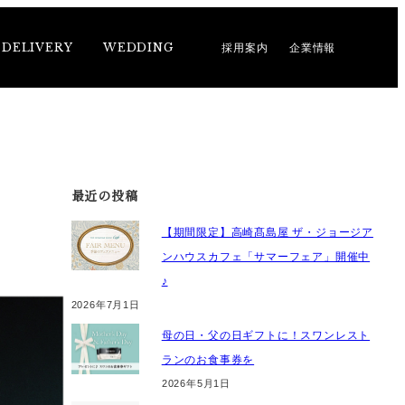
DELIVERY
WEDDING
採用案内
企業情報
最近の投稿
【期間限定】高崎髙島屋 ザ・ジョージア
ンハウスカフェ「サマーフェア」開催中
♪
2026年7月1日
母の日・父の日ギフトに！スワンレスト
ランのお食事券を
2026年5月1日