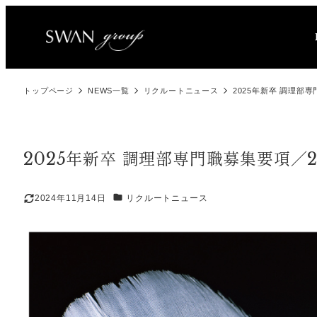
メ
イ
ン
コ
トップページ
NEWS一覧
リクルートニュース
2025年新卒 調理部
ン
テ
ン
2025年新卒 調理部専門職募集要項／
ツ
へ
カテゴリー
2024年11月14日
リクルートニュース
移
更新日
動