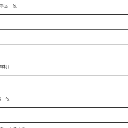
手当 他
間制）
）
 他