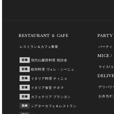
RESTAURANT ＆ CAFE
PARTY
レストラン＆カフェ事業
パーティ
MICE /
前橋
現代仏蘭西料理 朔詩舎
マイス/
前橋
欧州料理 ヴォレ・シーニュ
DELIV
前橋
イタリア料理 チィニョ
デリバリ
前橋
イタリア食堂 チネマ
お弁当オ
前橋
カフェテリア プランタン
高崎
シアターカフェ＆レストラン