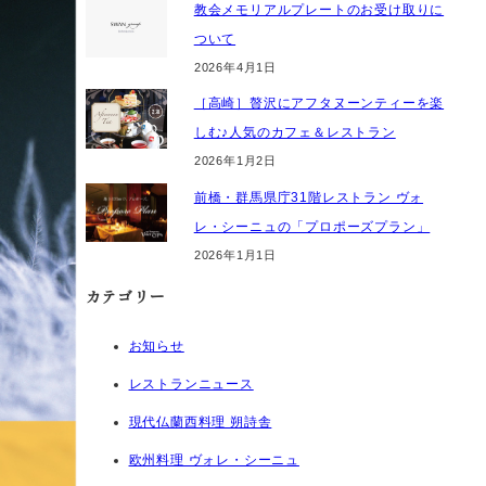
教会メモリアルプレートのお受け取りに
ついて
2026年4月1日
［高崎］贅沢にアフタヌーンティーを楽
しむ♪人気のカフェ＆レストラン
2026年1月2日
前橋・群馬県庁31階レストラン ヴォ
レ・シーニュの「プロポーズプラン」
2026年1月1日
カテゴリー
お知らせ
レストランニュース
現代仏蘭西料理 朔詩舎
欧州料理 ヴォレ・シーニュ