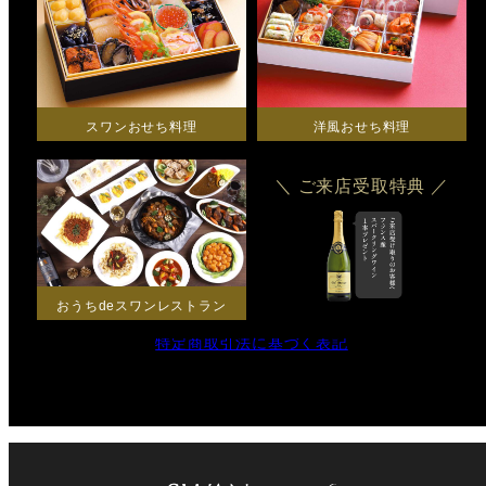
スワンおせち料理
洋風おせち料理
リ
リ
＼ ご来店受取特典 ／
ン
ン
ク
ク
おうちdeスワンレストラン
特定商取引法に基づく表記
リ
ン
ク