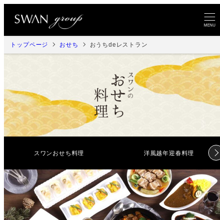
メ
イ
MENU
ン
トップページ
おせち
おうちdeレストラン
コ
ン
テ
ン
ツ
へ
移
スワンおせち料理
洋風越年迎春料理
動
リ
リ
ン
ン
ク
ク