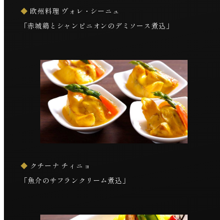
◆
欧州料理 ヴォレ・シーニュ
「赤城鶏とシャンピニオンのデミソース煮込」
◆
クチーナ チィニョ
「魚介のサフランクリーム煮込」