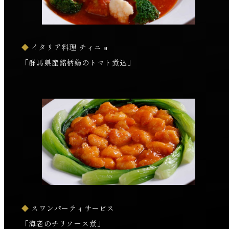
◆
イタリア料理 チィニョ
「群馬県産銘柄鶏のトマト煮込」
◆
スワンパーティサービス
「海老のチリソース煮」